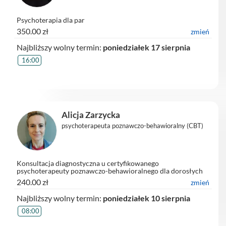
Psychoterapia dla par
350.00 zł
zmień
Najbliższy wolny termin:
poniedziałek 17 sierpnia
16:00
Alicja Zarzycka
psychoterapeuta poznawczo-behawioralny (CBT)
Konsultacja diagnostyczna u certyfikowanego
psychoterapeuty poznawczo-behawioralnego dla dorosłych
on-line
240.00 zł
zmień
Najbliższy wolny termin:
poniedziałek 10 sierpnia
08:00