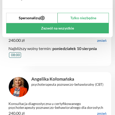
Katarzyna Chmiel
psychoterapeuta poznawczo-behawioralny (CBT)
Spersonalizuj
Tylko niezbędne
Zezwól na wszystkie
Konsultacja diagnostyczna u certyfikowanego
psychoterapeuty poznawczo-behawioralnego dla dorosłych
on-line
240.00 zł
zmień
Najbliższy wolny termin:
poniedziałek 10 sierpnia
08:00
Angelika Kołomańska
psychoterapeuta poznawczo-behawioralny (CBT)
Konsultacja diagnostyczna u certyfikowanego
psychoterapeuty poznawczo-behawioralnego dla dorosłych
on-line
240.00 zł
zmień