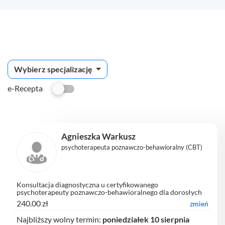
Wybierz specjalizację
e-Recepta
Agnieszka Warkusz
psychoterapeuta poznawczo-behawioralny (CBT)
Konsultacja diagnostyczna u certyfikowanego
psychoterapeuty poznawczo-behawioralnego dla dorosłych
on-line
240.00 zł
zmień
Najbliższy wolny termin:
poniedziałek 10 sierpnia