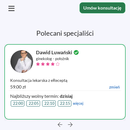
Umów konsultację
Polecani specjaliści
Dawid Luwański
ginekolog - położnik
Konsultacja lekarska z eReceptą
59.00 zł
zmień
Najbliższy wolny termin:
dzisiaj
22:00
22:05
22:10
22:15
więcej