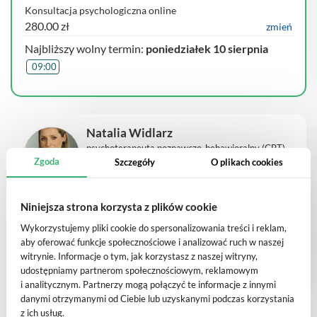
Konsultacja psychologiczna online
280.00 zł
zmień
Najbliższy wolny termin:
poniedziałek 10 sierpnia
09:00
Natalia Widlarz
psychoterapeuta poznawczo-behawioralny (CBT)
Zgoda
Szczegóły
O plikach cookies
Konsultacja diagnostyczna u certyfikowanego
Niniejsza strona korzysta z plików cookie
psychoterapeuty poznawczo-behawioralnego dla dorosłych
on-line
240.00 zł
zmień
Wykorzystujemy pliki cookie do spersonalizowania treści i reklam,
aby oferować funkcje społecznościowe i analizować ruch w naszej
Najbliższy wolny termin:
poniedziałek 10 sierpnia
witrynie. Informacje o tym, jak korzystasz z naszej witryny,
09:00
udostępniamy partnerom społecznościowym, reklamowym
i analitycznym. Partnerzy mogą połączyć te informacje z innymi
danymi otrzymanymi od Ciebie lub uzyskanymi podczas korzystania
z ich usług.