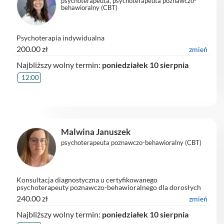
psychoterapeuta, psychoterapeuta poznawczo-
behawioralny (CBT)
Psychoterapia indywidualna
200.00 zł
zmień
Najbliższy wolny termin:
poniedziałek 10 sierpnia
12:00
Malwina Januszek
psychoterapeuta poznawczo-behawioralny (CBT)
Konsultacja diagnostyczna u certyfikowanego
psychoterapeuty poznawczo-behawioralnego dla dorosłych
on-line
240.00 zł
zmień
Najbliższy wolny termin:
poniedziałek 10 sierpnia