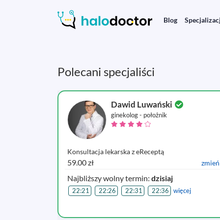
Blog
Specjalizac
Polecani specjaliści
lamtacz
Dawid Luwański
ginekolog - położnik
Konsultacja lekarska z eReceptą
59.00 zł
zmień
zmień
Najbliższy wolny termin:
dzisiaj
22:21
22:26
22:31
22:36
więcej