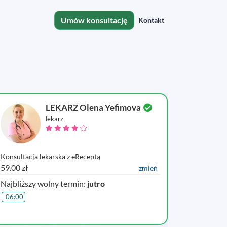
Umów konsultację
Kontakt
LEKARZ Olena Yefimova
lekarz
Konsultacja lekarska z eReceptą
Konsultacj
59.00 zł
59.00 zł
zmień
Najbliższy wolny termin:
jutro
06:00