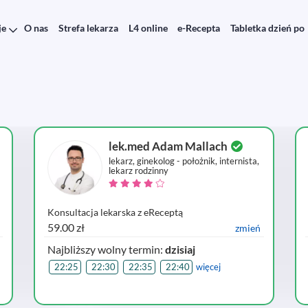
je
O nas
Strefa lekarza
L4 online
e-Recepta
Tabletka dzień po
lek.med Adam Mallach
lekarz, ginekolog - położnik, internista,
lekarz rodzinny
Konsultacja lekarska z eReceptą
59.00 zł
zmień
Najbliższy wolny termin:
dzisiaj
22:25
22:30
22:35
22:40
więcej