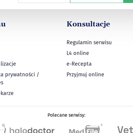
nu
Konsultacje
Regulamin serwisu
L4 online
lizacje
e-Recepta
ka prywatności /
Przyjmuj online
es
ekarze
Polecane serwisy: