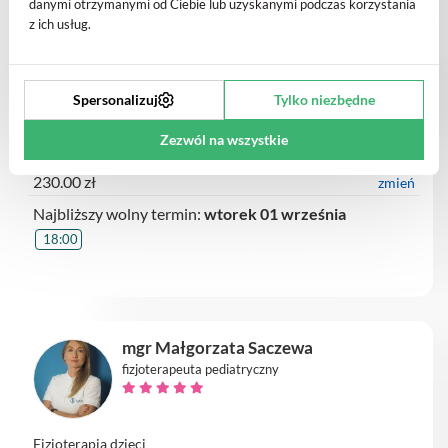
danymi otrzymanymi od Ciebie lub uzyskanymi podczas korzystania
z ich usług.
mgr Marta Smyk
fizjoterapeuta pediatryczny
Spersonalizuj
Tylko niezbędne
Zezwól na wszystkie
Fizjoterapia noworodków i niemowląt (kolejna wizyta)
230.00 zł
zmień
Najbliższy wolny termin:
wtorek 01 września
18:00
mgr Małgorzata Saczewa
fizjoterapeuta pediatryczny
Fizjoterapia dzieci