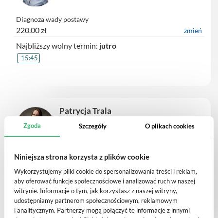
Diagnoza wady postawy
220.00 zł
zmień
Najbliższy wolny termin:
jutro
15:45
Patrycja Trala
fizjoterapeuta pediatryczny
Zgoda
Szczegóły
O plikach cookies
Niniejsza strona korzysta z plików cookie
Fizjoterapia metodą Ndt-Bobath
380.00 zł
zmień
Wykorzystujemy pliki cookie do spersonalizowania treści i reklam,
aby oferować funkcje społecznościowe i analizować ruch w naszej
witrynie. Informacje o tym, jak korzystasz z naszej witryny,
brak dostępnych godzin
udostępniamy partnerom społecznościowym, reklamowym
i analitycznym. Partnerzy mogą połączyć te informacje z innymi