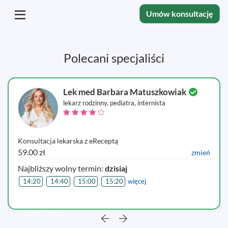
Umów konsultację
Polecani specjaliści
Lek med Barbara Matuszkowiak
lekarz rodzinny, pediatra, internista
Konsultacja lekarska z eReceptą
59.00 zł
zmień
Najbliższy wolny termin:
dzisiaj
14:20
14:40
15:00
15:20
więcej