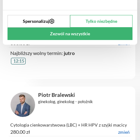
Jacek Szulc
ginekolog - położnik, lekarz medycyny estetycznej
Spersonalizuj
Tylko niezbędne
Zezwól na wszystkie
badanie USG ginekologiczne
300.00 zł
zmień
Najbliższy wolny termin:
jutro
12:15
Piotr Bralewski
ginekolog, ginekolog - położnik
Cytologia cienkowarstwowa (LBC) + HR HPV z szyjki macicy
280.00 zł
zmień