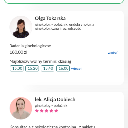
Olga Tokarska
ginekolog - położnik, endokrynologia
ginekologiczna i rozrodczość
Badania ginekologiczne
180.00 zł
zmień
Najbliższy wolny termin:
dzisiaj
15:00
15:20
15:40
16:00
więcej
lek. Alicja Dobiech
ginekolog - położnik
Konsultacja ginekologiczna kontrolna - z pakietu