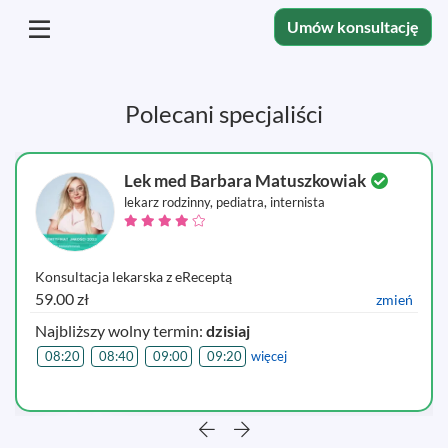
Umów konsultację
Polecani specjaliści
Lek med Barbara Matuszkowiak
lekarz rodzinny, pediatra, internista
Konsultacja lekarska z eReceptą
59.00 zł
zmień
Najbliższy wolny termin:
dzisiaj
08:20
08:40
09:00
09:20
więcej