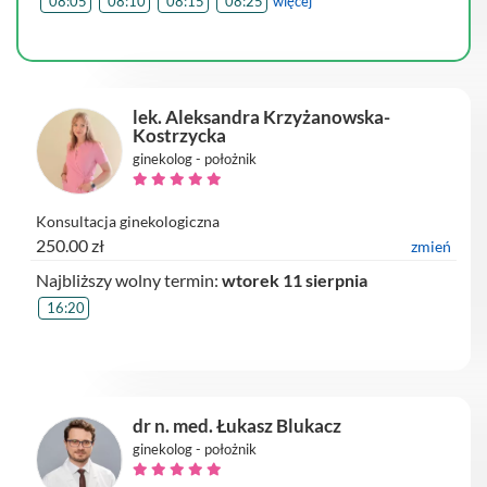
08:05
08:10
08:15
08:25
więcej
lek. Aleksandra Krzyżanowska-
Kostrzycka
ginekolog - położnik
Konsultacja ginekologiczna
250.00 zł
zmień
Najbliższy wolny termin:
wtorek 11 sierpnia
16:20
dr n. med. Łukasz Blukacz
ginekolog - położnik