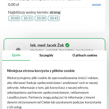
0.00 zł
zmień
Najbliższy wolny termin:
dzisiaj
20:00
20:15
20:30
20:45
lek. med Jacek Żak
ginekolog - położnik, Specjalista, anestezjolog
Zgoda
Szczegóły
O plikach cookies
e-Recepta kontynuacja
Niniejsza strona korzysta z plików cookie
49.00 zł
zmień
Wykorzystujemy pliki cookie do spersonalizowania treści i reklam,
aby oferować funkcje społecznościowe i analizować ruch w naszej
brak dostępnych godzin
witrynie. Informacje o tym, jak korzystasz z naszej witryny,
udostępniamy partnerom społecznościowym, reklamowym
i analitycznym. Partnerzy mogą połączyć te informacje z innymi
danymi otrzymanymi od Ciebie lub uzyskanymi podczas korzystania
z ich usług.