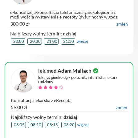
e-konsultacja/konsultacja telefoniczna ginekologiczna z
możliwością wystawienia e-recepty (dyżur nocny w godz.
20.00 - 8.00 pon. - pt. oraz 24 h/7 sb. - nd.) dr n. med. Ł.
300.00 zł
zmień
Blukacz
Najbliższy wolny termin:
dzisiaj
20:00
20:30
21:00
21:30
więcej
lek.med Adam Mallach
lekarz, ginekolog - położnik, internista, lekarz
rodzinny
Konsultacja lekarska z eReceptą
59.00 zł
zmień
Najbliższy wolny termin:
dzisiaj
08:05
08:10
08:15
08:20
więcej