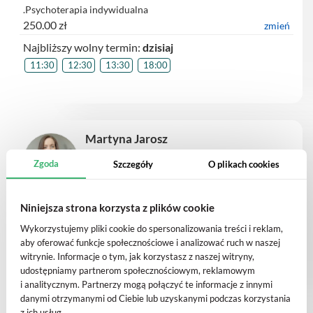
.Psychoterapia indywidualna
250.00 zł
zmień
Najbliższy wolny termin:
dzisiaj
11:30
12:30
13:30
18:00
Martyna Jarosz
psycholog, Psycholog dzieci i młodzieży
Zgoda
Szczegóły
O plikach cookies
Porada psychologiczna dla dzieci i młodzieży z rodzicami -
Niniejsza strona korzysta z plików cookie
wizyta pierwszorazowa (online) - nowy cennik od 4.11.
Wykorzystujemy pliki cookie do spersonalizowania treści i reklam,
280.00 zł
zmień
aby oferować funkcje społecznościowe i analizować ruch w naszej
Najbliższy wolny termin:
dzisiaj
witrynie. Informacje o tym, jak korzystasz z naszej witryny,
udostępniamy partnerom społecznościowym, reklamowym
13:00
14:00
15:00
i analitycznym. Partnerzy mogą połączyć te informacje z innymi
danymi otrzymanymi od Ciebie lub uzyskanymi podczas korzystania
z ich usług.