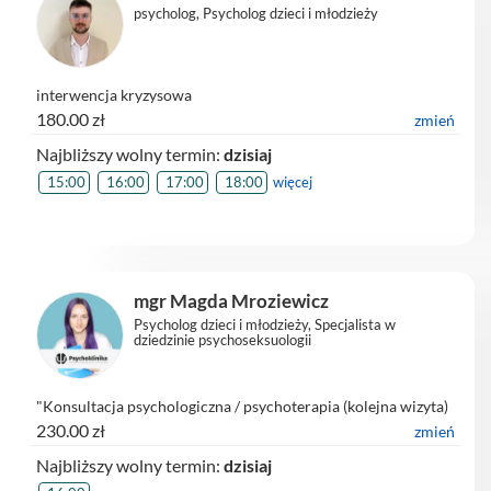
psycholog, Psycholog dzieci i młodzieży
interwencja kryzysowa
180.00 zł
zmień
Najbliższy wolny termin:
dzisiaj
15:00
16:00
17:00
18:00
więcej
mgr Magda Mroziewicz
Psycholog dzieci i młodzieży, Specjalista w
dziedzinie psychoseksuologii
"Konsultacja psychologiczna / psychoterapia (kolejna wizyta)
230.00 zł
zmień
Najbliższy wolny termin:
dzisiaj