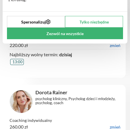
mgr Bernadeta Gieżyńska
psycholog, Psycholog dzieci i młodzieży,
psychoterapeuta, psychoterapeuta poznawczo-
Spersonalizuj
Tylko niezbędne
behawioralny (CBT)
Zezwól na wszystkie
Psychoterapia indywidualna dla dorosłych
220.00 zł
zmień
Najbliższy wolny termin:
dzisiaj
13:00
Dorota Rainer
psycholog kliniczny, Psycholog dzieci i młodzieży,
psycholog, coach
Coaching indywidualny
260.00 zł
zmień