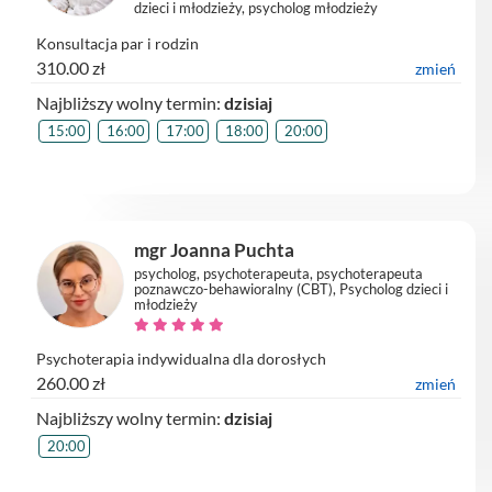
dzieci i młodzieży, psycholog młodzieży
Konsultacja par i rodzin
310.00 zł
zmień
Najbliższy wolny termin:
dzisiaj
15:00
16:00
17:00
18:00
20:00
mgr Joanna Puchta
psycholog, psychoterapeuta, psychoterapeuta
poznawczo-behawioralny (CBT), Psycholog dzieci i
młodzieży
Psychoterapia indywidualna dla dorosłych
260.00 zł
zmień
Najbliższy wolny termin:
dzisiaj
20:00