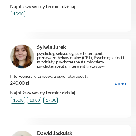
Najbliższy wolny termin:
dzisiaj
15:00
Sylwia Jurek
psycholog, seksuolog, psychoterapeuta
poznawczo-behawioralny (CBT), Psycholog dzieci i
młodzieży, psychoterapeuta młodzieży,
psychoterapeuta, interwent kryzysowy
Interwencja kryzysowa z psychoterapeutą
240.00 zł
zmień
Najbliższy wolny termin:
dzisiaj
15:00
18:00
19:00
Dawid Jaskulski