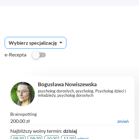
Wybierz specjalizację
e-Recepta
Bogusława Nowiszewska
psycholog dorosłych, psycholog, Psycholog dzieci i
młodzieży, psycholog dorosłych
Brainspotting
200.00 zł
zmień
Najbliższy wolny termin:
dzisiaj
08:30
09:30
10:30
11:30
więcej