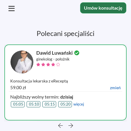
Umów konsultację
Polecani specjaliści
Dawid Luwański
ginekolog - położnik
Konsultacja lekarska z eReceptą
59.00 zł
zmień
Najbliższy wolny termin:
dzisiaj
05:05
05:10
05:15
05:20
więcej