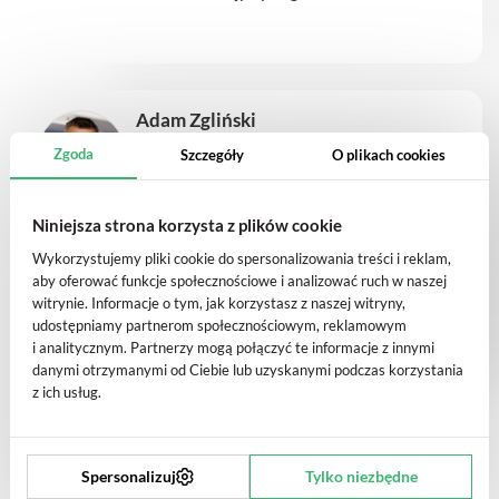
Adam Zgliński
geriatra, lekarz chorób wewnętrznych
Zgoda
Szczegóły
O plikach cookies
Niniejsza strona korzysta z plików cookie
Stacjonarna Konsultacja Geriatryczna
270.00 zł
zmień
Wykorzystujemy pliki cookie do spersonalizowania treści i reklam,
aby oferować funkcje społecznościowe i analizować ruch w naszej
witrynie. Informacje o tym, jak korzystasz z naszej witryny,
brak dostępnych godzin
udostępniamy partnerom społecznościowym, reklamowym
i analitycznym. Partnerzy mogą połączyć te informacje z innymi
danymi otrzymanymi od Ciebie lub uzyskanymi podczas korzystania
z ich usług.
Spersonalizuj
Tylko niezbędne