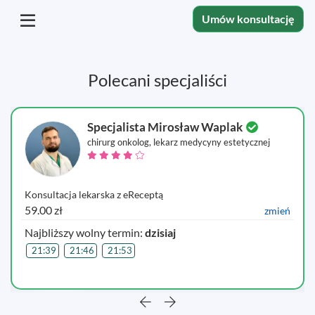
Umów konsultację
Polecani specjaliści
Specjalista Mirosław Waplak
chirurg onkolog, lekarz medycyny estetycznej
Konsultacja lekarska z eReceptą
59.00 zł
zmień
Najbliższy wolny termin:
dzisiaj
21:39
21:46
21:53