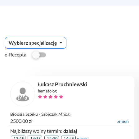
Wybierz specjalizację
e-Recepta
Łukasz Pruchniewski
hematolog
Biopsja Szpiku - Szpiczak Mnogi
2500.00 zł
zmień
Najbliższy wolny termin:
dzisiaj
13:45
14:15
14:30
14:45
więcej