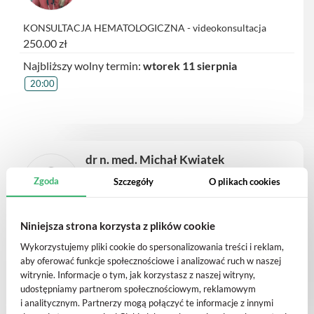
KONSULTACJA HEMATOLOGICZNA - videokonsultacja
250.00 zł
Najbliższy wolny termin:
wtorek 11 sierpnia
20:00
dr n. med. Michał Kwiatek
hematolog
Zgoda
Szczegóły
O plikach cookies
Niniejsza strona korzysta z plików cookie
Biopsja Szpiku - Szpiczak Mnogi
2500.00 zł
zmień
Wykorzystujemy pliki cookie do spersonalizowania treści i reklam,
aby oferować funkcje społecznościowe i analizować ruch w naszej
Najbliższy wolny termin:
środa 12 sierpnia
witrynie. Informacje o tym, jak korzystasz z naszej witryny,
14:15
udostępniamy partnerom społecznościowym, reklamowym
i analitycznym. Partnerzy mogą połączyć te informacje z innymi