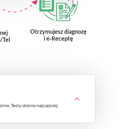
Otrzymujesz diagnozę
lnej
i e‑Receptę
/Tel
órne. Testy skórne najczęściej