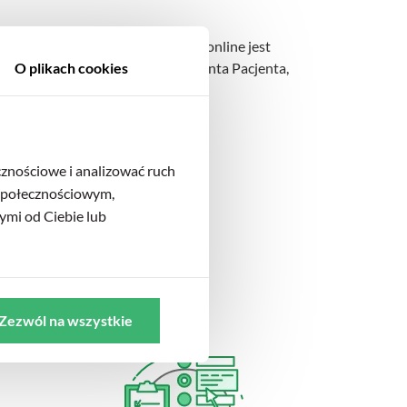
 z największych zalet konsultacji online jest
sz dodatkowego Internetowego Konta Pacjenta,
O plikach cookies
cznościowe i analizować ruch
 społecznościowym,
ymi od Ciebie lub
cji?
Zezwól na wszystkie