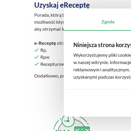
Uzyskaj eReceptę
Porada, którą błyskawicznie otrzymasz od specjali
Zgoda
możliwość błyskawicznego wystawienia e-Recept
aby otrzymać kod e-Recepty SMS-em.
e-Receptę
otrzymasz na leki typu:
Niniejsza strona korzy
Rp,
Wykorzystujemy pliki cookie 
Rpw
w naszej witrynie. Informacj
Recepturowe.
reklamowym i analitycznym. 
Dodatkowo, podczas e-Konsultacji istnieje możl
uzyskanymi podczas korzystan
Jak