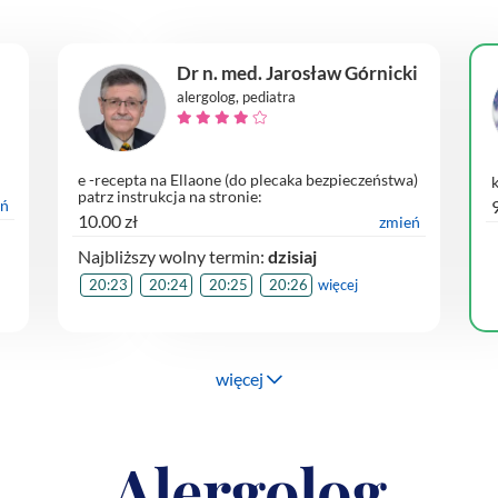
Dr n. med. Jarosław Górnicki
alergolog, pediatra
e -recepta na Ellaone (do plecaka bezpieczeństwa)
patrz instrukcja na stronie:
eń
www.jaroslawgornicki.pl
10.00 zł
zmień
Najbliższy wolny termin:
dzisiaj
20:23
20:24
20:25
20:26
więcej
więcej
Alergolog