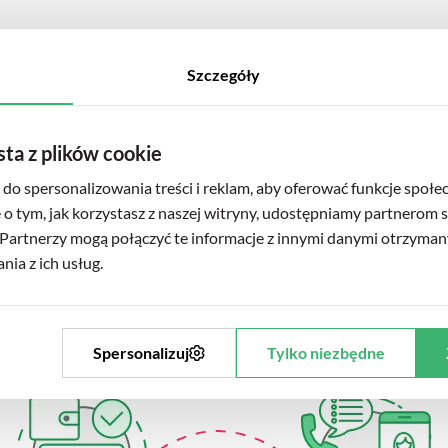
sty, na którego nie musisz czekać w kolejce to nie wszystko. Jedną
y dla Ciebie, po przeprowadzonej e-Konsultacji. Nie potrzebuje
Szczegóły
sta z plików cookie
do spersonalizowania treści i reklam, aby oferować funkcje społe
e o tym, jak korzystasz z naszej witryny, udostępniamy partnerom
Partnerzy mogą połączyć te informacje z innymi danymi otrzyman
iwość otrzymania e-Zwolnienia.
ia z ich usług.
 wygląda przebieg konsulta
Spersonalizuj
Tylko niezbędne