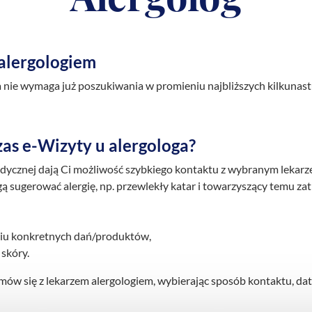
 alergologiem
ga nie wymaga już poszukiwania w promieniu najbliższych kilkuna
as e-Wizyty u alergologa?
dycznej dają Ci możliwość szybkiego kontaktu z wybranym lekar
sugerować alergię, np. przewlekły katar i towarzyszący temu zatk
iu konkretnych dań/produktów,
skóry.
ów się z lekarzem alergologiem, wybierając sposób kontaktu, datę