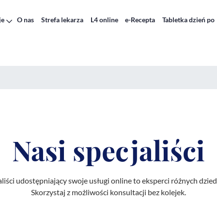
je
O nas
Strefa lekarza
L4 online
e-Recepta
Tabletka dzień po
Nasi specjaliści
aliści udostępniający swoje usługi online to eksperci różnych dzie
Skorzystaj z możliwości konsultacji bez kolejek.