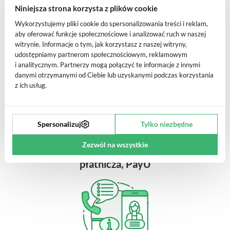
Niniejsza strona korzysta z plików cookie
Wykorzystujemy pliki cookie do spersonalizowania treści i reklam,
aby oferować funkcje społecznościowe i analizować ruch w naszej
witrynie. Informacje o tym, jak korzystasz z naszej witryny,
Umawiasz się na tele‑konsultację
udostępniamy partnerom społecznościowym, reklamowym
i analitycznym. Partnerzy mogą połączyć te informacje z innymi
danymi otrzymanymi od Ciebie lub uzyskanymi podczas korzystania
z ich usług.
Spersonalizuj
Tylko niezbędne
Zezwól na wszystkie
Opłacasz usługę - PayPal
, karta
płatnicza, PayU