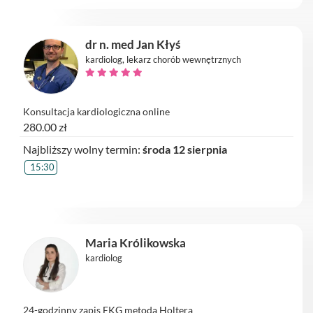
dr n. med Jan Kłyś
kardiolog, lekarz chorób wewnętrznych
Konsultacja kardiologiczna online
280.00 zł
Najbliższy wolny termin:
środa 12 sierpnia
15:30
Maria Królikowska
kardiolog
24-godzinny zapis EKG metodą Holtera