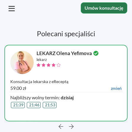
Umów konsultację
Polecani specjaliści
LEKARZ Olena Yefimova
lekarz
Konsultacja lekarska z eReceptą
59.00 zł
zmień
Najbliższy wolny termin:
dzisiaj
21:39
21:46
21:53