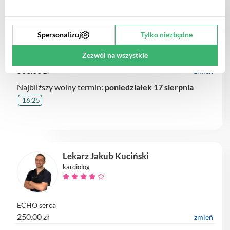
PROF. DR HAB. N. MED. KRZYSZTOF
OZIERAŃSKI
kardiolog
Spersonalizuj
Tylko niezbędne
Zezwól na wszystkie
Badanie diagnostyczne: Test atropinowy
500.00 zł
zmień
Najbliższy wolny termin:
poniedziałek 17 sierpnia
16:25
Lekarz Jakub Kuciński
kardiolog
ECHO serca
250.00 zł
zmień