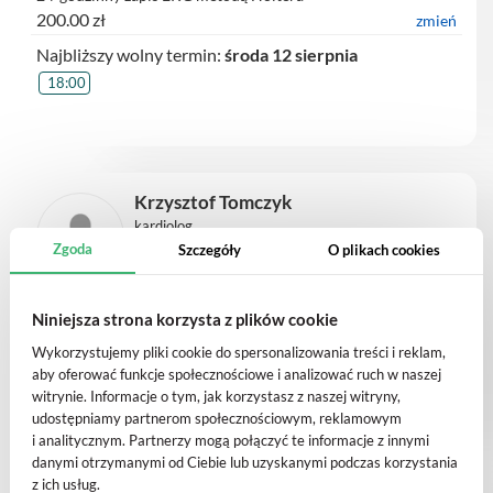
200.00 zł
zmień
Najbliższy wolny termin:
środa 12 sierpnia
18:00
Krzysztof Tomczyk
kardiolog
Zgoda
Szczegóły
O plikach cookies
Konsultacja Kardiologiczna
Niniejsza strona korzysta z plików cookie
250.00 zł
zmień
Wykorzystujemy pliki cookie do spersonalizowania treści i reklam,
Najbliższy wolny termin:
niedziela 16 sierpnia
aby oferować funkcje społecznościowe i analizować ruch w naszej
17:15
witrynie. Informacje o tym, jak korzystasz z naszej witryny,
udostępniamy partnerom społecznościowym, reklamowym
i analitycznym. Partnerzy mogą połączyć te informacje z innymi
danymi otrzymanymi od Ciebie lub uzyskanymi podczas korzystania
z ich usług.