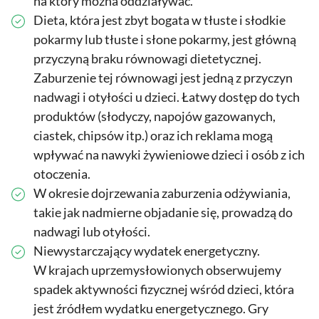
na który można oddziaływać.
Dieta, która jest zbyt bogata w tłuste i słodkie
pokarmy lub tłuste i słone pokarmy, jest główną
przyczyną braku równowagi dietetycznej.
Zaburzenie tej równowagi jest jedną z przyczyn
nadwagi i otyłości u dzieci. Łatwy dostęp do tych
produktów (słodyczy, napojów gazowanych,
ciastek, chipsów itp.) oraz ich reklama mogą
wpływać na nawyki żywieniowe dzieci i osób z ich
otoczenia.
W okresie dojrzewania zaburzenia odżywiania,
takie jak nadmierne objadanie się, prowadzą do
nadwagi lub otyłości.
Niewystarczający wydatek energetyczny.
W krajach uprzemysłowionych obserwujemy
spadek aktywności fizycznej wśród dzieci, która
jest źródłem wydatku energetycznego. Gry