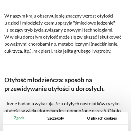
W naszym kraju obserwuje się znaczny wzrost otyłości
u dzieci i młodzieży, czemu sprzyja "śmieciowe jedzenie"
i siedzący tryb życia związany z nowymi technologiami.
W wieku dorosłym otyłość może się zwiększać i skutkować
poważnymi chorobami np. metabolicznymi (nadciśnienie,
cukrzyca, itp.), rak piersi, raka jelita grubego i wątroby.
Otyłość młodzieńcza: sposób na
przewidywanie otyłości u dorosłych.
Liczne badania wykazują, że u otyłych nastolatków ryzyko
otyłości w wieku dorosłym jest pomnożone przez 5. Około
55% otyłych dzieci pozostanie otyłych w okresie
Zgoda
Szczegóły
O plikach cookies
dojrzewania, a około 80% otyłych nastolatków pozostanie