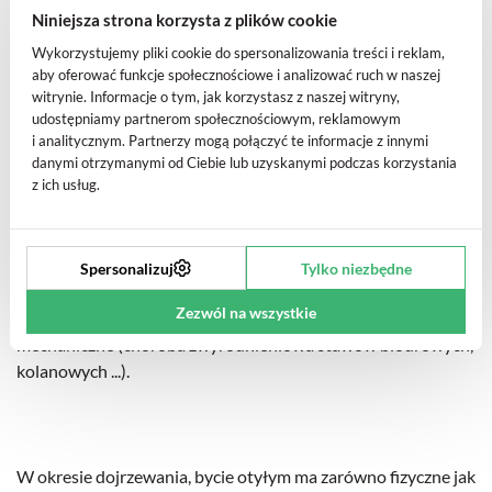
otyłych jako dorośli. 70% z nich będzie nadal otyłych po 30
Niniejsza strona korzysta z plików cookie
roku życia.
Wykorzystujemy pliki cookie do spersonalizowania treści i reklam,
aby oferować funkcje społecznościowe i analizować ruch w naszej
witrynie. Informacje o tym, jak korzystasz z naszej witryny,
udostępniamy partnerom społecznościowym, reklamowym
Oprócz utrzymania ich otyłości do dorosłości, otyłość
i analitycznym. Partnerzy mogą połączyć te informacje z innymi
nastolatków będzie również promować: wczesna nadmierna
danymi otrzymanymi od Ciebie lub uzyskanymi podczas korzystania
z ich usług.
śmiertelność, zespół metaboliczny, który wiąże się z HTA,
cukrzycą, podwyższonym poziomem cholesterolu, ...)
wcześnie, choroby serca, takie jak zawał serca, niewydolność
serca, udar, zespół policystycznych jajników i niektóre
Spersonalizuj
Tylko niezbędne
nowotwory (okrężnicy, wątroby, pęcherza moczowego ...),
Zezwól na wszystkie
astma, niewydolność oddechowa, bezdech senny, problemy
mechaniczne (choroba zwyrodnieniowa stawów biodrowych,
kolanowych ...).
W okresie dojrzewania, bycie otyłym ma zarówno fizyczne jak