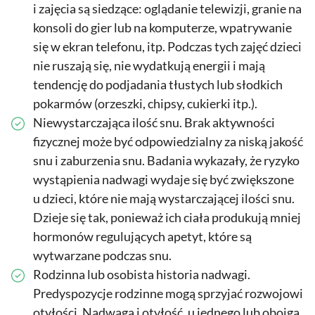
i zajęcia są siedzące: oglądanie telewizji, granie na
konsoli do gier lub na komputerze, wpatrywanie
się w ekran telefonu, itp. Podczas tych zajęć dzieci
nie ruszają się, nie wydatkują energii i mają
tendencję do podjadania tłustych lub słodkich
pokarmów (orzeszki, chipsy, cukierki itp.).
Niewystarczająca ilość snu. Brak aktywności
fizycznej może być odpowiedzialny za niską jakość
snu i zaburzenia snu. Badania wykazały, że ryzyko
wystąpienia nadwagi wydaje się być zwiększone
u dzieci, które nie mają wystarczającej ilości snu.
Dzieje się tak, ponieważ ich ciała produkują mniej
hormonów regulujących apetyt, które są
wytwarzane podczas snu.
Rodzinna lub osobista historia nadwagi.
Predyspozycje rodzinne mogą sprzyjać rozwojowi
otyłości. Nadwaga i otyłość, u jednego lub obojga