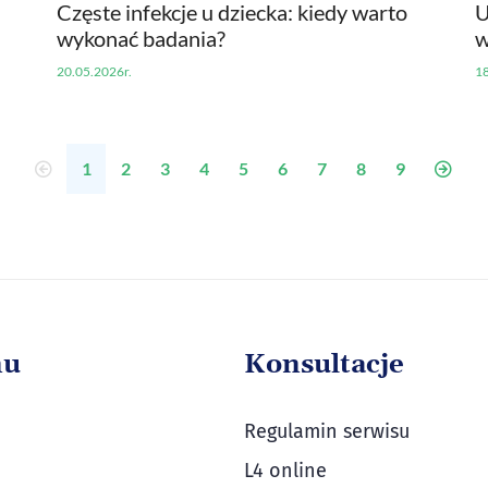
Częste infekcje u dziecka: kiedy warto
U
wykonać badania?
w
20.05.2026r.
18
1
2
3
4
5
6
7
8
9
nu
Konsultacje
Regulamin serwisu
L4 online