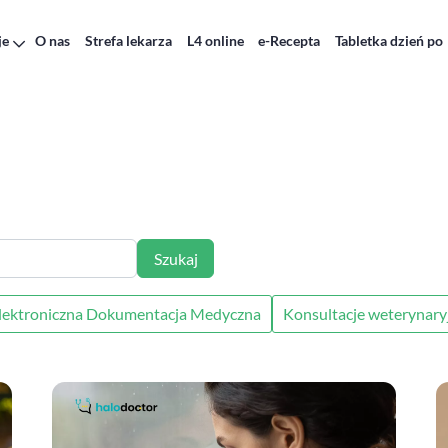
je
O nas
Strefa lekarza
L4 online
e-Recepta
Tabletka dzień po
Szukaj
lektroniczna Dokumentacja Medyczna
Konsultacje weterynary