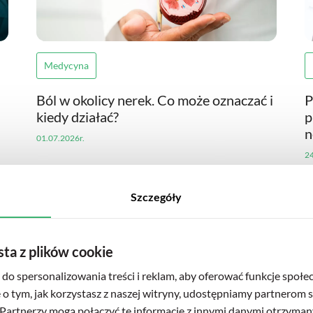
Medycyna
Ból w okolicy nerek. Co może oznaczać i
P
kiedy działać?
p
n
01.07.2026r.
24
Szczegóły
sta z plików cookie
do spersonalizowania treści i reklam, aby oferować funkcje społe
e o tym, jak korzystasz z naszej witryny, udostępniamy partnerom
Partnerzy mogą połączyć te informacje z innymi danymi otrzyman