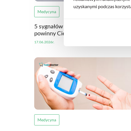
uzyskanymi podczas korzystan
Medycyna
5 sygnałów od organizmu, które
powinny Cię zaniepokoić
17.06.2026r.
Medycyna