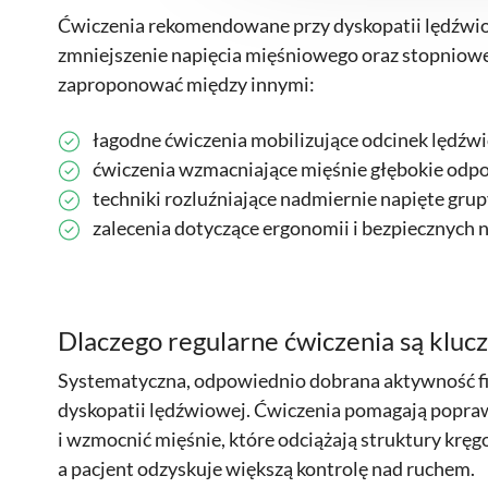
Ćwiczenia rekomendowane przy dyskopatii lędźwiow
zmniejszenie napięcia mięśniowego oraz stopniowe
zaproponować między innymi:
łagodne ćwiczenia mobilizujące odcinek lędźw
ćwiczenia wzmacniające mięśnie głębokie odpow
techniki rozluźniające nadmiernie napięte gru
zalecenia dotyczące ergonomii i bezpiecznyc
Dlaczego regularne ćwiczenia są kluc
Systematyczna, odpowiednio dobrana aktywność f
dyskopatii lędźwiowej. Ćwiczenia pomagają popraw
i wzmocnić mięśnie, które odciążają struktury kręg
a pacjent odzyskuje większą kontrolę nad ruchem.