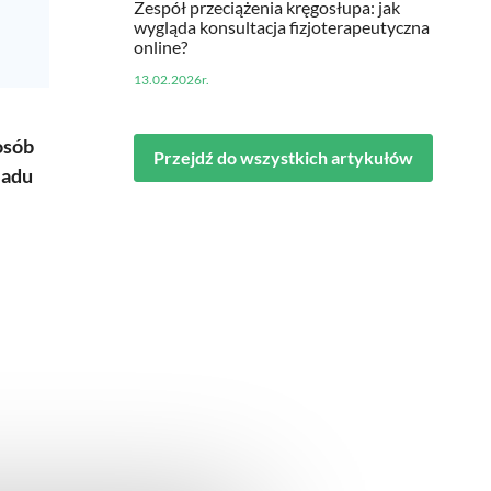
Zespół przeciążenia kręgosłupa: jak
wygląda konsultacja fizjoterapeutyczna
online?
13.02.2026r.
osób
Przejdź do wszystkich artykułów
iadu