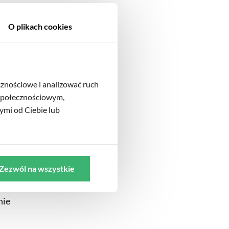
O plikach cookies
ie
ch
cznościowe i analizować ruch
 społecznościowym,
ymi od Ciebie lub
Zezwól na wszystkie
mu.
ące
nie