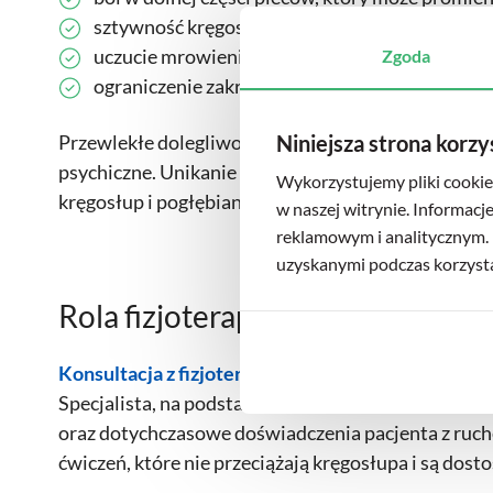
sztywność kręgosłupa nasilającą się po dłuższy
uczucie mrowienia, drętwienia lub osłabienia m
Zgoda
ograniczenie zakresu ruchu i trudności w wyk
Niniejsza strona korzy
Przewlekłe dolegliwości bólowe często wpływają ni
psychiczne. Unikanie ruchu z obawy przed bólem mo
Wykorzystujemy pliki cookie 
kręgosłup i pogłębiania problemu.
w naszej witrynie. Informacj
reklamowym i analitycznym. 
uzyskanymi podczas korzystan
Rola fizjoterapeuty online w do
Konsultacja z fizjoterapeutą online
pozwala na wst
Specjalista, na podstawie szczegółowego wywiadu, an
oraz dotychczasowe doświadczenia pacjenta z ruch
ćwiczeń, które nie przeciążają kręgosłupa i są do