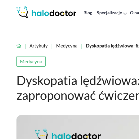
Blog
Specjalizacje
O na
|
|
|
Artykuły
Medycyna
Dyskopatia lędźwiowa: f
Medycyna
Dyskopatia lędźwiowa:
zaproponować ćwiczen