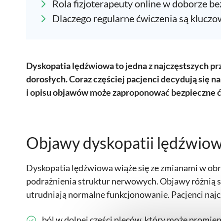
Rola fizjoterapeuty online w doborze b
Dlaczego regularne ćwiczenia są kluczo
Dyskopatia lędźwiowa to jedna z najczęstszych p
dorosłych. Coraz częściej pacjenci decydują się n
i opisu objawów może zaproponować bezpieczne ć
Objawy dyskopatii lędźwiow
Dyskopatia lędźwiowa wiąże się ze zmianami w ob
podrażnienia struktur nerwowych. Objawy różnią si
utrudniają normalne funkcjonowanie. Pacjenci najcz
ból w dolnej części pleców, który może promie