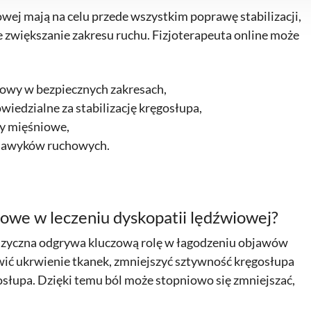
ej mają na celu przede wszystkim poprawę stabilizacji,
 zwiększanie zakresu ruchu. Fizjoterapeuta online może
iowy w bezpiecznych zakresach,
iedzialne za stabilizację kręgosłupa,
py mięśniowe,
h nawyków ruchowych.
zowe w leczeniu dyskopatii lędźwiowej?
izyczna odgrywa kluczową rolę w łagodzeniu objawów
ić ukrwienie tkanek, zmniejszyć sztywność kręgosłupa
osłupa. Dzięki temu ból może stopniowo się zmniejszać,