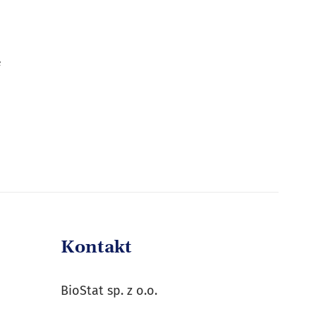
e
Kontakt
BioStat sp. z o.o.