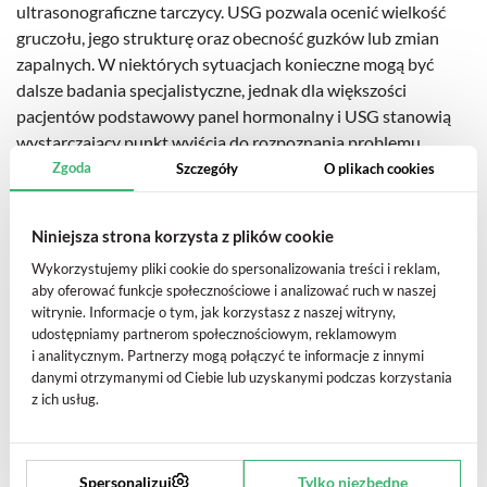
ultrasonograficzne tarczycy. USG pozwala ocenić wielkość
gruczołu, jego strukturę oraz obecność guzków lub zmian
zapalnych. W niektórych sytuacjach konieczne mogą być
dalsze badania specjalistyczne, jednak dla większości
pacjentów podstawowy panel hormonalny i USG stanowią
wystarczający punkt wyjścia do rozpoznania problemu.
Zgoda
Szczegóły
O plikach cookies
Niniejsza strona korzysta z plików cookie
Jak interpretować wyniki badań tarczycy
Wykorzystujemy pliki cookie do spersonalizowania treści i reklam,
i kiedy zgłosić się do lekarza?
aby oferować funkcje społecznościowe i analizować ruch w naszej
witrynie. Informacje o tym, jak korzystasz z naszej witryny,
Interpretacja wyników badań tarczycy powinna zawsze
udostępniamy partnerom społecznościowym, reklamowym
uwzględniać zarówno wartości laboratoryjne, jak i objawy
i analitycznym. Partnerzy mogą połączyć te informacje z innymi
pacjenta. Sam wynik nie zawsze daje pełny obraz sytuacji,
danymi otrzymanymi od Ciebie lub uzyskanymi podczas korzystania
dlatego nie należy wyciągać daleko idących wniosków bez
z ich usług.
konsultacji medycznej.
Podwyższone TSH najczęściej sugeruje niedoczynność
Spersonalizuj
Tylko niezbędne