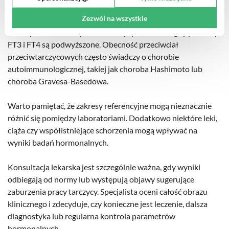
tarczycy, szczególnie jeśli jednocześnie obserwuje się
Zezwól na wszystkie
obniżone wartości FT4. Natomiast niskie TSH może
wskazywać na nadczynność tarczycy, zwłaszcza gdy poziomy
FT3 i FT4 są podwyższone. Obecność przeciwciał
przeciwtarczycowych często świadczy o chorobie
autoimmunologicznej, takiej jak choroba Hashimoto lub
choroba Gravesa-Basedowa.
Warto pamiętać, że zakresy referencyjne mogą nieznacznie
różnić się pomiędzy laboratoriami. Dodatkowo niektóre leki,
ciąża czy współistniejące schorzenia mogą wpływać na
wyniki badań hormonalnych.
Konsultacja lekarska jest szczególnie ważna, gdy wyniki
odbiegają od normy lub występują objawy sugerujące
zaburzenia pracy tarczycy. Specjalista oceni całość obrazu
klinicznego i zdecyduje, czy konieczne jest leczenie, dalsza
diagnostyka lub regularna kontrola parametrów
hormonalnych.