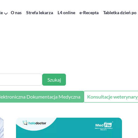
je
O nas
Strefa lekarza
L4 online
e-Recepta
Tabletka dzień po
Szukaj
lektroniczna Dokumentacja Medyczna
Konsultacje weterynary