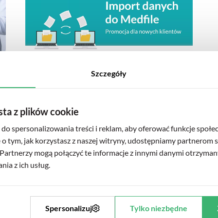
Elektroniczna Dokumentacja Medyczna
Szczegóły
Import danych do Medfile. Promocja dla
nowych klientów
sta z plików cookie
09.10.2023r.
do spersonalizowania treści i reklam, aby oferować funkcje społe
e o tym, jak korzystasz z naszej witryny, udostępniamy partnerom
Partnerzy mogą połączyć te informacje z innymi danymi otrzyman
ia z ich usług.
Spersonalizuj
Tylko niezbędne