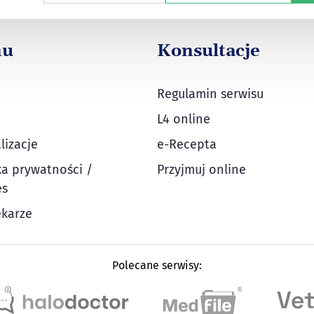
nu
Konsultacje
Regulamin serwisu
L4 online
lizacje
e-Recepta
ka prywatności /
Przyjmuj online
es
ekarze
Polecane serwisy: