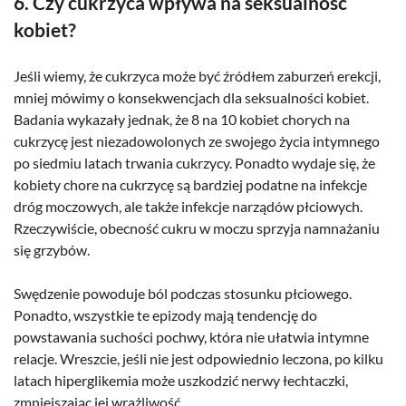
6. Czy cukrzyca wpływa na seksualność
kobiet?
Jeśli wiemy, że cukrzyca może być źródłem zaburzeń erekcji,
mniej mówimy o konsekwencjach dla seksualności kobiet.
Badania wykazały jednak, że 8 na 10 kobiet chorych na
cukrzycę jest niezadowolonych ze swojego życia intymnego
po siedmiu latach trwania cukrzycy. Ponadto wydaje się, że
kobiety chore na cukrzycę są bardziej podatne na infekcje
dróg moczowych, ale także infekcje narządów płciowych.
Rzeczywiście, obecność cukru w moczu sprzyja namnażaniu
się grzybów.
Swędzenie powoduje ból podczas stosunku płciowego.
Ponadto, wszystkie te epizody mają tendencję do
powstawania suchości pochwy, która nie ułatwia intymne
relacje. Wreszcie, jeśli nie jest odpowiednio leczona, po kilku
latach hiperglikemia może uszkodzić nerwy łechtaczki,
zmniejszając jej wrażliwość.