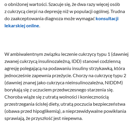
o obniżonej wartości. Szacuje się, że dwa razy więcej osób
z cukrzycą cierpi na depresję niż w populacji ogólnej. Trudna
do zaakceptowania diagnoza może wymagać
konsultacji
lekarskiej online
.
W ambiwalentnym związku leczenie cukrzycy typu 1 (dawniej
zwanej cukrzycą insulinozależną, IDD) stanowi codzienną
agresję polegającą na podawaniu insuliny strzykawką, która
jednocześnie zapewnia przeżycie. Chorzy na cukrzycę typu 2
(dawniej znanej jako cukrzyca nieinsulinozależna, NIDDM)
borykają się z uczuciem przedwczesnego starzenia się.
Choroba wiąże się z utratą wolności i koniecznością
przestrzegania ścisłej diety, utratą poczucia bezpieczeństwa
(obawa przed hipoglikemią), a nieprzewidywalne powikłania
sprawiają, że przyszłość jest niepewna.